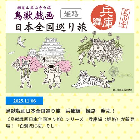
2025.11.06
鳥獣戯画日本全国巡り旅 兵庫編 姫路 発売！
《鳥獣戯画日本全国巡り旅》シリーズ 兵庫編〈姫路〉が新登
場！ 「白鷺城に桜、そし…