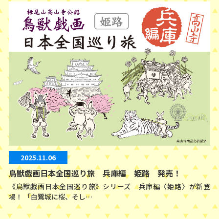
2025.11.06
鳥獣戯画日本全国巡り旅 兵庫編 姫路 発売！
《鳥獣戯画日本全国巡り旅》シリーズ 兵庫編〈姫路〉が新登
場！ 「白鷺城に桜、そし…