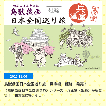
2025.11.06
鳥獣戯画日本全国巡り旅 兵庫編 姫路 発売！
《鳥獣戯画日本全国巡り旅》シリーズ 兵庫編〈姫路〉が新登
場！ 「白鷺城に桜、そし…