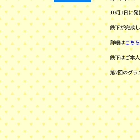
10月1日に
鉄下が完成し
詳細は
こちら
鉄下はご本人
第2回のグラ