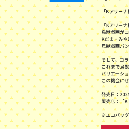
「Kアリーナ
「Kアリーナ
鳥獣戯画がコ
Kだま・みや
鳥獣戯画バ
そして、コラ
これまで鳥獣
バリエーショ
この機会にぜひ
発売日：2025
販売店：「K
※エコバッグ