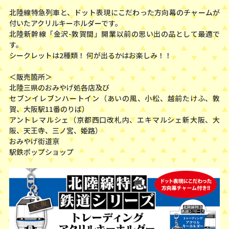
北陸線特急列車と、ドット表現にこだわった方向幕のチャームが
付いたアクリルキーホルダーです。
北陸新幹線「金沢-敦賀間」開業以前の思い出の品として最適で
す。
シークレットは2種類！ 何が出るかはお楽しみ！！
＜販売箇所＞
北陸三県のおみやげ処各店及び
セブンイレブンハートイン（あいの風、小松、越前たけふ、敦
賀、大阪駅11番のりば）
アントレマルシェ（京都西口改札内、エキマルシェ新大阪、大
阪、天王寺、三ノ宮、姫路）
おみやげ街道亰
駅鉄ポップショップ